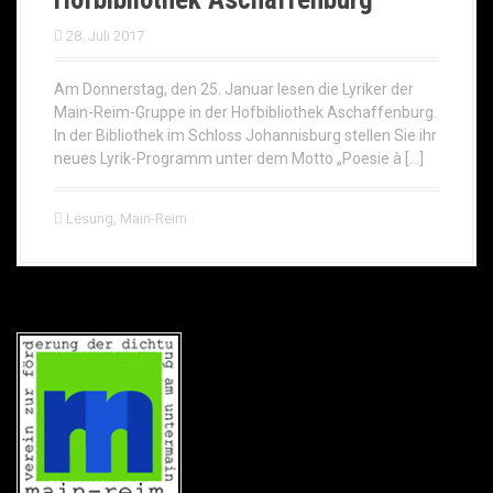
28. Juli 2017
Am Donnerstag, den 25. Januar lesen die Lyriker der
Main-Reim-Gruppe in der Hofbibliothek Aschaffenburg.
In der Bibliothek im Schloss Johannisburg stellen Sie ihr
neues Lyrik-Programm unter dem Motto „Poesie à […]
Lesung
,
Main-Reim