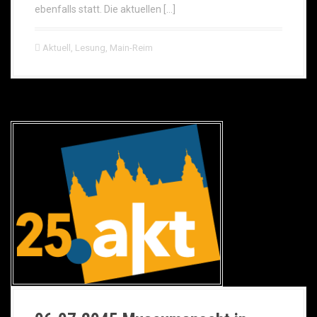
ebenfalls statt. Die aktuellen […]
Aktuell
,
Lesung
,
Main-Reim