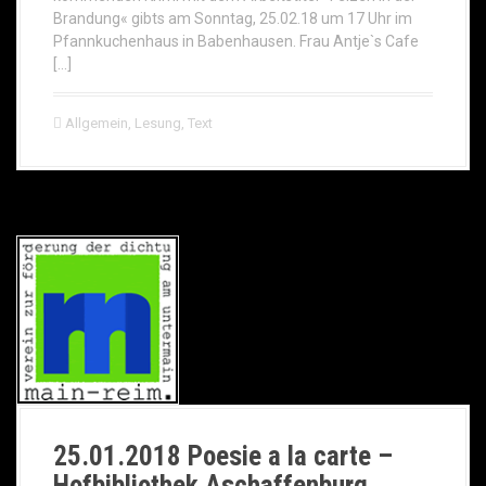
Brandung« gibts am Sonntag, 25.02.18 um 17 Uhr im
Pfannkuchenhaus in Babenhausen. Frau Antje`s Cafe
[…]
Allgemein
,
Lesung
,
Text
25.01.2018 Poesie a la carte –
Hofbibliothek Aschaffenburg