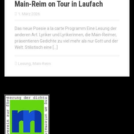
Main-Reim on Tour in Laufach
1. März 2026
Das neue Poesie a la carte Programm Eine Lesung der
anderen Art. Lyriker und Lyrikerinnen, die Main-Reimer,
präsentieren Gedichte zu viel mehr als nur Gott und der
Welt. Stilistisch eine […]
Lesung
,
Main-Reim