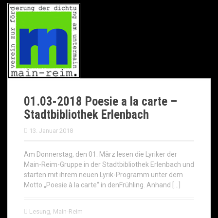
01.03-2018 Poesie a la carte –
Stadtbibliothek Erlenbach
13. Januar 2018
Am Donnerstag, den 01. März lesen die Lyriker der
Main-Reim-Gruppe in der Stadtbibliothek Erlenbach und
starten mit ihrem neuen Lyrik-Programm unter dem
Motto „Poesie à la carte“ in denFrühling. Anhand […]
Lesung
,
Main-Reim