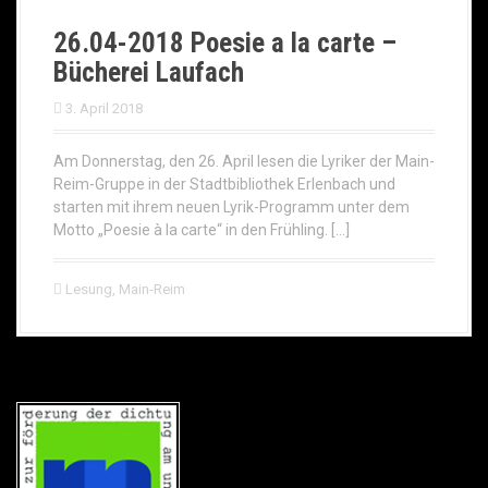
26.04-2018 Poesie a la carte –
Bücherei Laufach
3. April 2018
Am Donnerstag, den 26. April lesen die Lyriker der Main-
Reim-Gruppe in der Stadtbibliothek Erlenbach und
starten mit ihrem neuen Lyrik-Programm unter dem
Motto „Poesie à la carte“ in den Frühling. […]
Lesung
,
Main-Reim