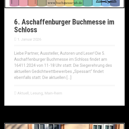
6. Aschaffenburger Buchmesse im
Schloss
1. Januar 2026
Liebe Partner, Aussteller, Autoren und Leser! Die 5.
Aschaffenburger Buchmesse im Schloss findet am
16411.2024 von 11-18 Uhr statt. Die Siegerehrung des
aktuellen Gedichtwettbewerbes „Spessart“ findet
ebenfalls statt. Die aktuellen […]
Aktuell
,
Lesung
,
Main-Reim