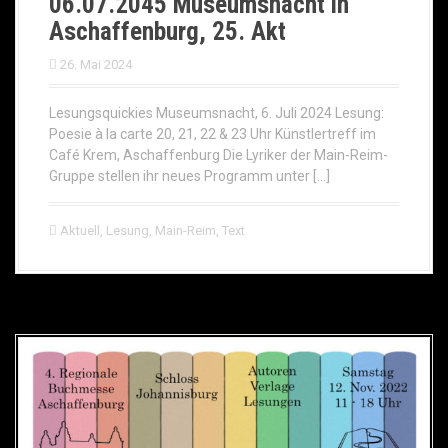
06.07.2045 Museumsnacht in
Aschaffenburg, 25. Akt
26. Mai 2024
Lesungsquickies Museumsnacht, 6. Juli 2024 Lesung:
Poesie à la carte 20, 21, 22 & 23 Uhr Künstlertreff im
Café Krem, Aschaffenburg Die Lyriker der Main-Reim-
Gruppe stellen ihr neues Programm unter […]
Aktuell
,
Lesung
,
Main-Reim
,
Text