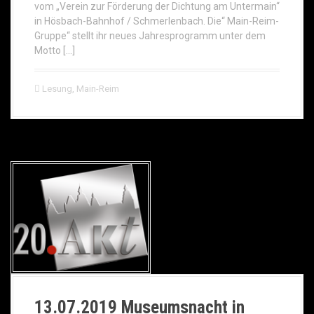
vom „Verein zur Förderung der Dichtung am Untermain“
in Hösbach-Bahnhof / Schmerlenbach. Die“ Main-Reim-
Gruppe“ stellt ihr neues Jahresprogramm unter dem
Motto […]
Lesung
,
Main-Reim
13.07.2019 Museumsnacht in