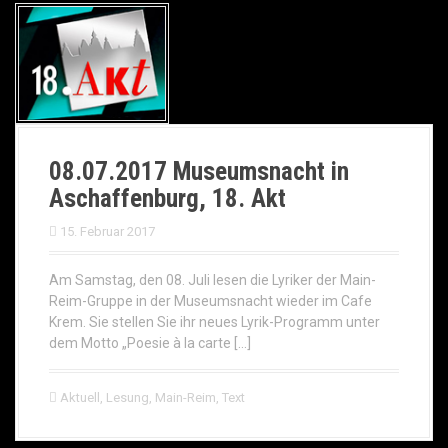
08.07.2017 Museumsnacht in
Aschaffenburg, 18. Akt
15. Februar 2017
Am Samstag, den 08. Juli lesen die Lyriker der Main-
Reim-Gruppe in der Museumsnacht wieder im Cafe
Krem. Sie stellen Sie ihr neues Lyrik-Programm unter
dem Motto „Poesie à la carte […]
Aktuell
,
Lesung
,
Main-Reim
,
Text