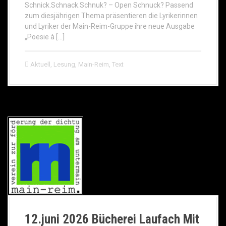
Schnick.Schnack.Schnuk? – Open Schnuck? Passend
zum diesjährigen Thema präsentieren die Lyrikerinnen
und Lyriker der Main-Reim-Gruppe ihre neue Ausgabe
„Poesie à […]
Aktuell
,
Lesung
,
Main-Reim
,
Text
12.juni 2026 Bücherei Laufach Mit